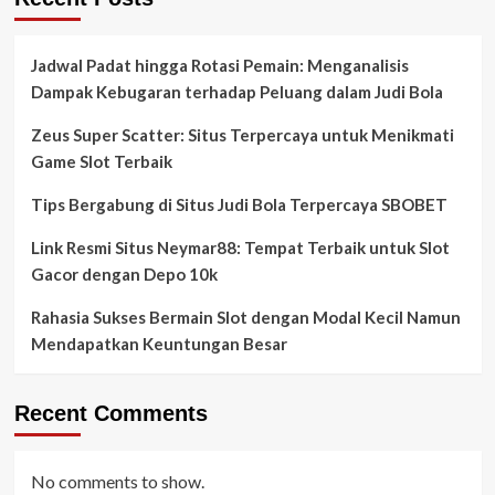
Jadwal Padat hingga Rotasi Pemain: Menganalisis
Dampak Kebugaran terhadap Peluang dalam Judi Bola
Zeus Super Scatter: Situs Terpercaya untuk Menikmati
Game Slot Terbaik
Tips Bergabung di Situs Judi Bola Terpercaya SBOBET
Link Resmi Situs Neymar88: Tempat Terbaik untuk Slot
Gacor dengan Depo 10k
Rahasia Sukses Bermain Slot dengan Modal Kecil Namun
Mendapatkan Keuntungan Besar
Recent Comments
No comments to show.