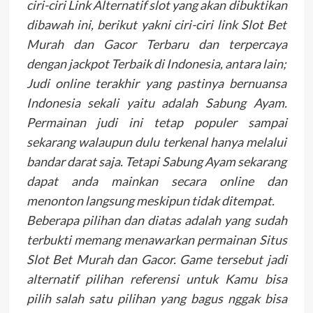
ciri-ciri Link Alternatif slot yang akan dibuktikan
dibawah ini, berikut yakni ciri-ciri link Slot Bet
Murah dan Gacor Terbaru dan terpercaya
dengan jackpot Terbaik di Indonesia, antara lain;
Judi online terakhir yang pastinya bernuansa
Indonesia sekali yaitu adalah Sabung Ayam.
Permainan judi ini tetap populer sampai
sekarang walaupun dulu terkenal hanya melalui
bandar darat saja. Tetapi Sabung Ayam sekarang
dapat anda mainkan secara online dan
menonton langsung meskipun tidak ditempat.
Beberapa pilihan dan diatas adalah yang sudah
terbukti memang menawarkan permainan Situs
Slot Bet Murah dan Gacor. Game tersebut jadi
alternatif pilihan referensi untuk Kamu bisa
pilih salah satu pilihan yang bagus nggak bisa