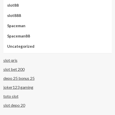
slot88
slot888
Spaceman
Spaceman88
Uncategorized
slot qris
slot bet 200
depo 25 bonus 25
joker123 gaming
toto slot
slot depo 20