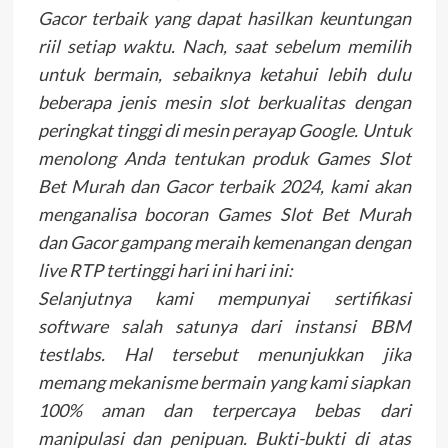
Gacor terbaik yang dapat hasilkan keuntungan
riil setiap waktu. Nach, saat sebelum memilih
untuk bermain, sebaiknya ketahui lebih dulu
beberapa jenis mesin slot berkualitas dengan
peringkat tinggi di mesin perayap Google. Untuk
menolong Anda tentukan produk Games Slot
Bet Murah dan Gacor terbaik 2024, kami akan
menganalisa bocoran Games Slot Bet Murah
dan Gacor gampang meraih kemenangan dengan
live RTP tertinggi hari ini hari ini:
Selanjutnya kami mempunyai sertifikasi
software salah satunya dari instansi BBM
testlabs. Hal tersebut menunjukkan jika
memang mekanisme bermain yang kami siapkan
100% aman dan terpercaya bebas dari
manipulasi dan penipuan. Bukti-bukti di atas