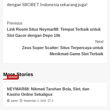
dengan SBOBET Indonesia sekarang juga!
Post
Previous
Link Resmi Situs Neymar88: Tempat Terbaik untuk
Navigation
Slot Gacor dengan Depo 10k
Next
Zeus Super Scatter: Situs Terpercaya untuk
Menikmati Game Slot Terbaik
More Stories
sbobet
NEYMAR88: Nikmati Taruhan Bola, Slot, dan
Kasino Online Sekaligus
admin
September 2, 2025
0