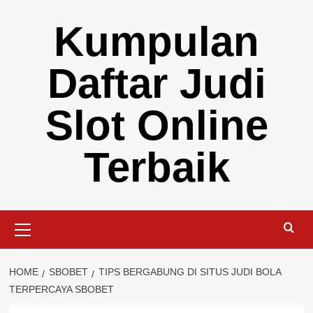
Skip
Kumpulan
to
content
Daftar Judi
Slot Online
Terbaik
Primary
Menu
HOME
SBOBET
TIPS BERGABUNG DI SITUS JUDI BOLA
TERPERCAYA SBOBET