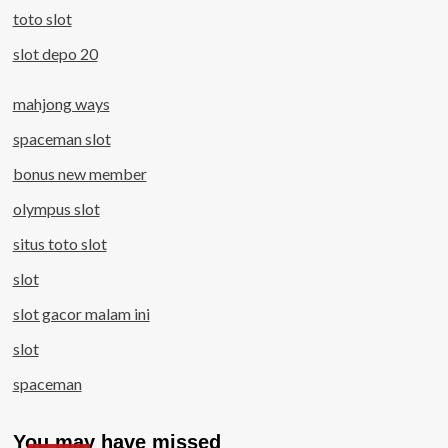
toto slot
slot depo 20
mahjong ways
spaceman slot
bonus new member
olympus slot
situs toto slot
slot
slot gacor malam ini
slot
spaceman
You may have missed