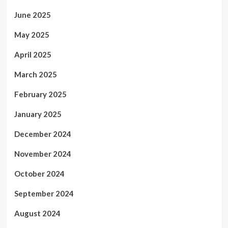
June 2025
May 2025
April 2025
March 2025
February 2025
January 2025
December 2024
November 2024
October 2024
September 2024
August 2024