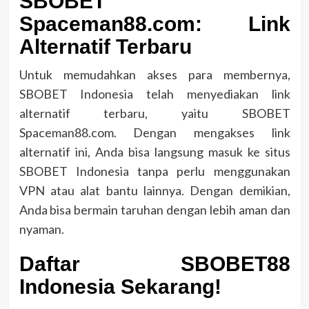
SBOBET
Spaceman88.com: Link
Alternatif Terbaru
Untuk memudahkan akses para membernya,
SBOBET Indonesia telah menyediakan link
alternatif terbaru, yaitu SBOBET
Spaceman88.com. Dengan mengakses link
alternatif ini, Anda bisa langsung masuk ke situs
SBOBET Indonesia tanpa perlu menggunakan
VPN atau alat bantu lainnya. Dengan demikian,
Anda bisa bermain taruhan dengan lebih aman dan
nyaman.
Daftar SBOBET88
Indonesia Sekarang!