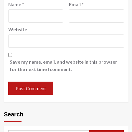
Name
*
Email
*
Website
Save my name, email, and website in this browser
for the next time I comment.
Search