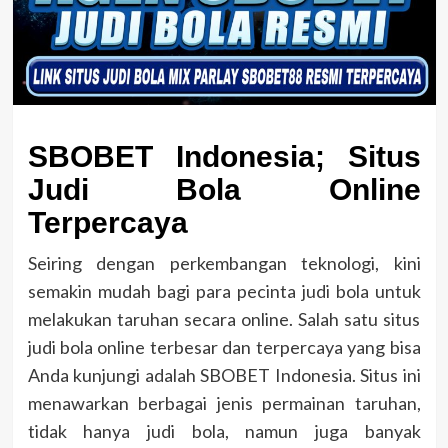
SBOBET Indonesia; Situs
Judi Bola Online
Terpercaya
Seiring dengan perkembangan teknologi, kini
semakin mudah bagi para pecinta judi bola untuk
melakukan taruhan secara online. Salah satu situs
judi bola online terbesar dan terpercaya yang bisa
Anda kunjungi adalah SBOBET Indonesia. Situs ini
menawarkan berbagai jenis permainan taruhan,
tidak hanya judi bola, namun juga banyak