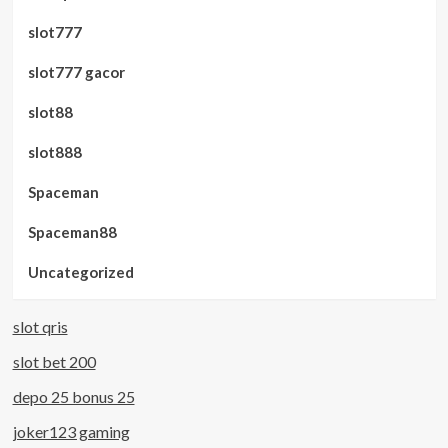
slot777
slot777 gacor
slot88
slot888
Spaceman
Spaceman88
Uncategorized
slot qris
slot bet 200
depo 25 bonus 25
joker123 gaming