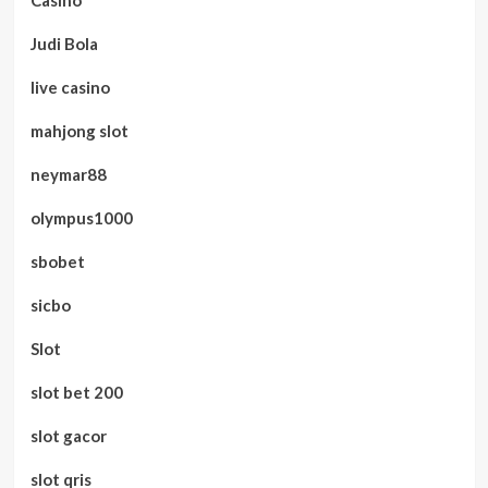
Casino
Judi Bola
live casino
mahjong slot
neymar88
olympus1000
sbobet
sicbo
Slot
slot bet 200
slot gacor
slot qris