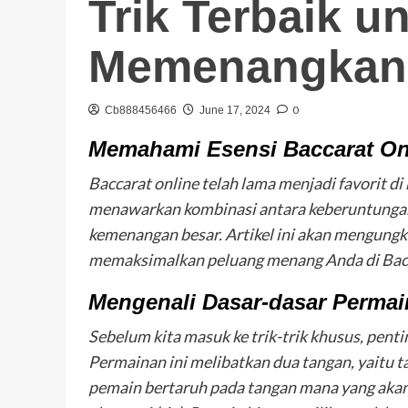
Trik Terbaik u
Memenangkan 
0
Cb888456466
June 17, 2024
Memahami Esensi Baccarat On
Baccarat online telah lama menjadi favorit d
menawarkan kombinasi antara keberuntungan
kemenangan besar. Artikel ini akan mengungk
memaksimalkan peluang menang Anda di Bacc
Mengenali Dasar-dasar Permai
Sebelum kita masuk ke trik-trik khusus, pen
Permainan ini melibatkan dua tangan, yaitu t
pemain bertaruh pada tangan mana yang akan m