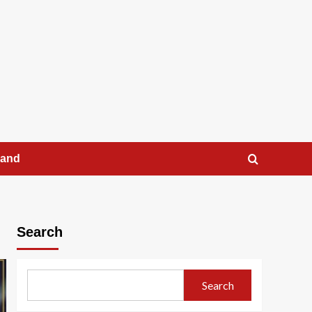
land
Search
Search