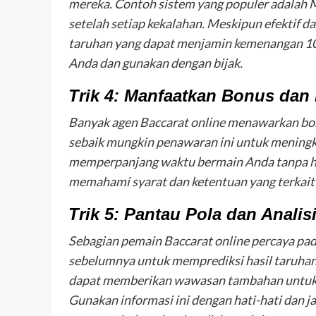
mereka. Contoh sistem yang populer adalah 
setelah setiap kekalahan. Meskipun efektif da
taruhan yang dapat menjamin kemenangan 100
Anda dan gunakan dengan bijak.
Trik 4: Manfaatkan Bonus dan
Banyak agen Baccarat online menawarkan bo
sebaik mungkin penawaran ini untuk mening
memperpanjang waktu bermain Anda tanpa h
memahami syarat dan ketentuan yang terkai
Trik 5: Pantau Pola dan Analis
Sebagian pemain Baccarat online percaya pada
sebelumnya untuk memprediksi hasil taruhan
dapat memberikan wawasan tambahan untuk m
Gunakan informasi ini dengan hati-hati dan 