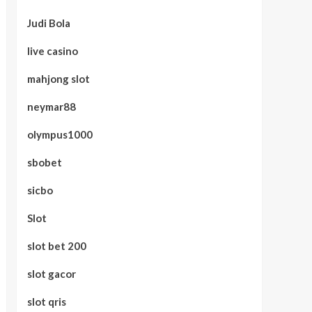
Judi Bola
live casino
mahjong slot
neymar88
olympus1000
sbobet
sicbo
Slot
slot bet 200
slot gacor
slot qris