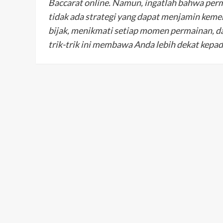
Baccarat online. Namun, ingatlah bahwa perm
tidak ada strategi yang dapat menjamin kem
bijak, menikmati setiap momen permainan, d
trik-trik ini membawa Anda lebih dekat kepad