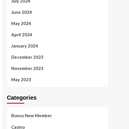
July 2024
June 2024
May 2024
April 2024
January 2024
December 2023
November 2023
May 2023
Categories
Bonus New Member
Casino