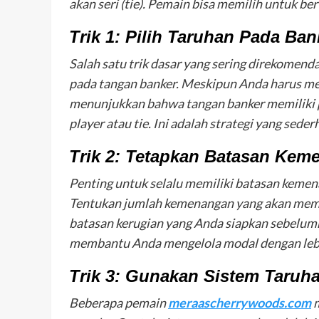
akan seri (tie). Pemain bisa memilih untuk ber
Trik 1: Pilih Taruhan Pada Ban
Salah satu trik dasar yang sering direkomen
pada tangan banker. Meskipun Anda harus memb
menunjukkan bahwa tangan banker memiliki p
player atau tie. Ini adalah strategi yang se
Trik 2: Tetapkan Batasan Kem
Penting untuk selalu memiliki batasan kemen
Tentukan jumlah kemenangan yang akan membu
batasan kerugian yang Anda siapkan sebelumn
membantu Anda mengelola modal dengan lebih
Trik 3: Gunakan Sistem Taruh
Beberapa pemain
meraascherrywoods.com
m