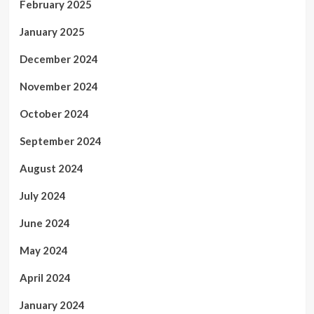
February 2025
January 2025
December 2024
November 2024
October 2024
September 2024
August 2024
July 2024
June 2024
May 2024
April 2024
January 2024