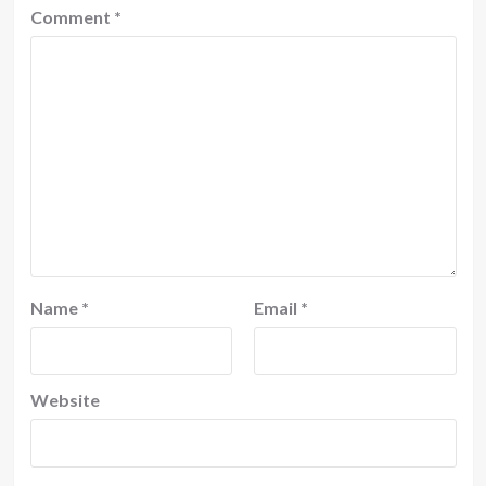
Comment
*
Name
*
Email
*
Website