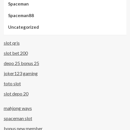
Spaceman
Spaceman88
Uncategorized
slot qris
slot bet 200
depo 25 bonus 25
joker123 gaming
toto slot
slot depo 20
mahjong ways
spaceman slot
bonus new member