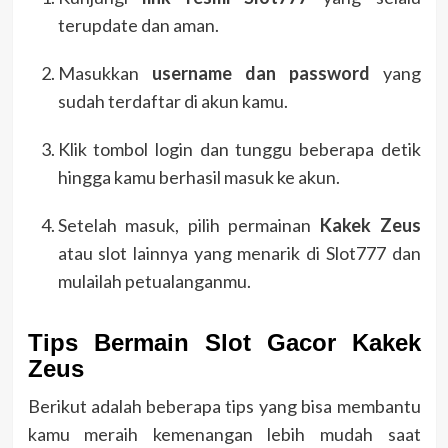
terupdate dan aman.
Masukkan
username dan password
yang
sudah terdaftar di akun kamu.
Klik tombol login dan tunggu beberapa detik
hingga kamu berhasil masuk ke akun.
Setelah masuk, pilih permainan
Kakek Zeus
atau slot lainnya yang menarik di Slot777 dan
mulailah petualanganmu.
Tips Bermain Slot Gacor Kakek
Zeus
Berikut adalah beberapa tips yang bisa membantu
kamu meraih kemenangan lebih mudah saat