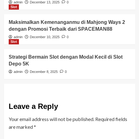
admin
December 13, 2025
0
Slot
Maksimalkan Kemenanganmu di Mahjong Ways 2
dengan Promosi Terbaik dari SPACEMAN88
admin
December 10, 2025
0
Slot
Strategi Bermain Slot dengan Modal Kecil di Slot
Depo 5K
admin
December 8, 2025
0
Leave a Reply
Your email address will not be published.
Required fields
are marked
*