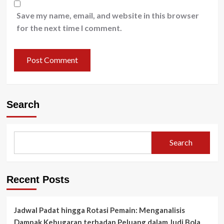
Save my name, email, and website in this browser
for the next time I comment.
Search
Search
Recent Posts
Jadwal Padat hingga Rotasi Pemain: Menganalisis
Dampak Kebugaran terhadap Peluang dalam Judi Bola