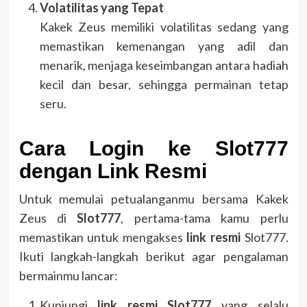
Volatilitas yang Tepat
Kakek Zeus memiliki volatilitas sedang yang
memastikan kemenangan yang adil dan
menarik, menjaga keseimbangan antara hadiah
kecil dan besar, sehingga permainan tetap
seru.
Cara Login ke Slot777
dengan Link Resmi
Untuk memulai petualanganmu bersama Kakek
Zeus di
Slot777
, pertama-tama kamu perlu
memastikan untuk mengakses
link resmi
Slot777.
Ikuti langkah-langkah berikut agar pengalaman
bermainmu lancar:
Kunjungi
link resmi Slot777
yang selalu