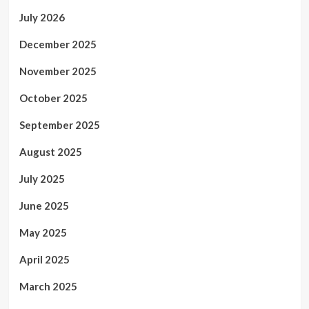
July 2026
December 2025
November 2025
October 2025
September 2025
August 2025
July 2025
June 2025
May 2025
April 2025
March 2025