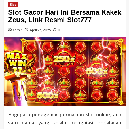
Slot
Slot Gacor Hari Ini Bersama Kakek
Zeus, Link Resmi Slot777
admin
April 25, 2025
0
Bagi para penggemar permainan slot online, ada
satu nama yang selalu menghiasi perjalanan