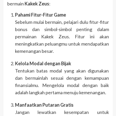
bermain
Kakek Zeus
:
Pahami Fitur-Fitur Game
Sebelum mulai bermain, pelajari dulu fitur-fitur
bonus dan simbol-simbol penting dalam
permainan Kakek Zeus. Fitur ini akan
meningkatkan peluangmu untuk mendapatkan
kemenangan besar.
Kelola Modal dengan Bijak
Tentukan batas modal yang akan digunakan
dan bermainlah sesuai dengan kemampuan
finansialmu. Mengelola modal dengan baik
adalah langkah pertama menuju kemenangan.
Manfaatkan Putaran Gratis
Jangan lewatkan kesempatan untuk