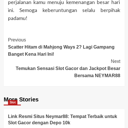
perjalanan kamu menuju kemenangan besar hari
ini. Semoga keberuntungan selalu berpihak
padamu!
Post
Previous
Scatter Hitam di Mahjong Ways 2? Lagi Gampang
Navigation
Banget Kena Hari Ini!
Next
Temukan Sensasi Slot Gacor dan Jackpot Besar
Bersama NEYMAR88
More Stories
Slot
Link Resmi Situs Neymar88: Tempat Terbaik untuk
Slot Gacor dengan Depo 10k