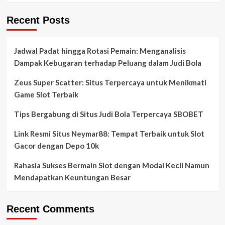
Recent Posts
Jadwal Padat hingga Rotasi Pemain: Menganalisis
Dampak Kebugaran terhadap Peluang dalam Judi Bola
Zeus Super Scatter: Situs Terpercaya untuk Menikmati
Game Slot Terbaik
Tips Bergabung di Situs Judi Bola Terpercaya SBOBET
Link Resmi Situs Neymar88: Tempat Terbaik untuk Slot
Gacor dengan Depo 10k
Rahasia Sukses Bermain Slot dengan Modal Kecil Namun
Mendapatkan Keuntungan Besar
Recent Comments