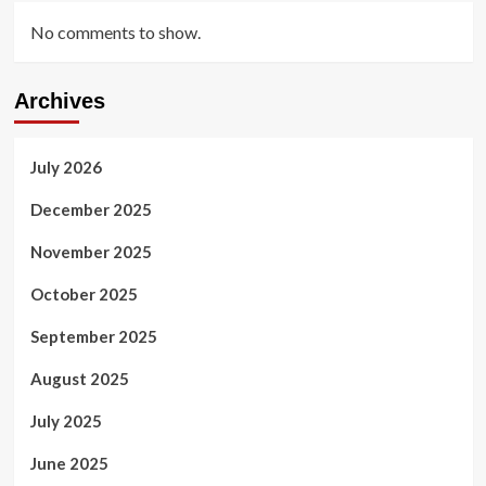
No comments to show.
Archives
July 2026
December 2025
November 2025
October 2025
September 2025
August 2025
July 2025
June 2025