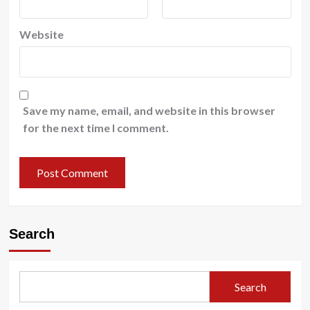
Website
Save my name, email, and website in this browser
for the next time I comment.
Search
Search