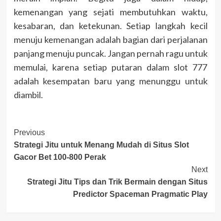
kemenangan yang sejati membutuhkan waktu,
kesabaran, dan ketekunan. Setiap langkah kecil
menuju kemenangan adalah bagian dari perjalanan
panjang menuju puncak. Jangan pernah ragu untuk
memulai, karena setiap putaran dalam slot 777
adalah kesempatan baru yang menunggu untuk
diambil.
Post
Previous
Strategi Jitu untuk Menang Mudah di Situs Slot
Navigation
Gacor Bet 100-800 Perak
Next
Strategi Jitu Tips dan Trik Bermain dengan Situs
Predictor Spaceman Pragmatic Play