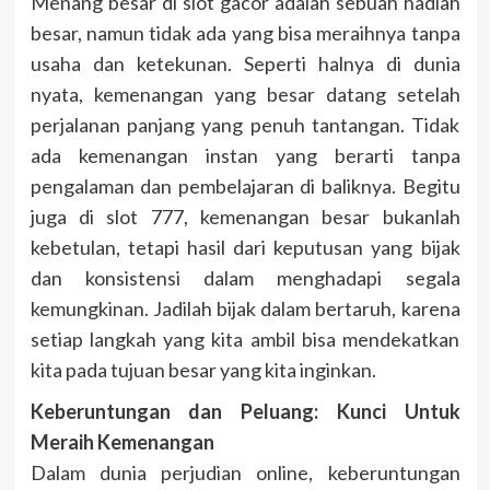
Menang besar di slot gacor adalah sebuah hadiah
besar, namun tidak ada yang bisa meraihnya tanpa
usaha dan ketekunan. Seperti halnya di dunia
nyata, kemenangan yang besar datang setelah
perjalanan panjang yang penuh tantangan. Tidak
ada kemenangan instan yang berarti tanpa
pengalaman dan pembelajaran di baliknya. Begitu
juga di slot 777, kemenangan besar bukanlah
kebetulan, tetapi hasil dari keputusan yang bijak
dan konsistensi dalam menghadapi segala
kemungkinan. Jadilah bijak dalam bertaruh, karena
setiap langkah yang kita ambil bisa mendekatkan
kita pada tujuan besar yang kita inginkan.
Keberuntungan dan Peluang: Kunci Untuk
Meraih Kemenangan
Dalam dunia perjudian online, keberuntungan