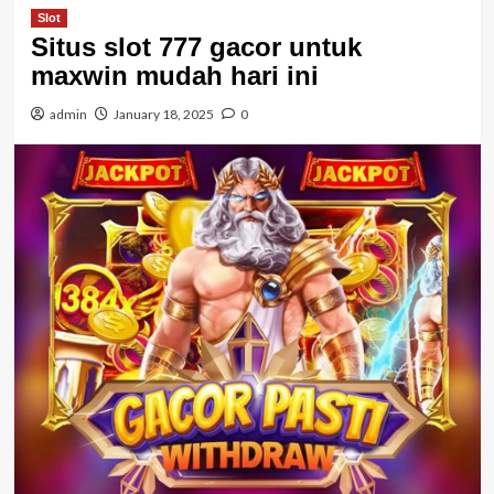
Slot
Situs slot 777 gacor untuk
maxwin mudah hari ini
admin
January 18, 2025
0