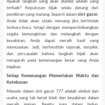
Apakah langkah yang akan diambil adalah yang
terbaik? Keputusan bijak selalu datang dari
pemikiran yang matang. Seperti dalam
slot gacor
,
Anda tidak akan selalu menang jika bertindak
terburu-buru, tetapi dengan mempertimbangkan
segala kemungkinan dan melangkah dengan
keyakinan, Anda dapat meraih hasil yang
memuaskan. Jadi, berhentilah sejenak, berpikir,
dan percayalah bahwa langkah bijak akan
mengarah pada kemenangan besar yang Anda
impikan.
Setiap Kemenangan Memerlukan Waktu dan
Ketekunan
Maxwin dalam slot gacor 777 adalah simbol dari
usaha yang tak kenal lelah dan keyakinan dalam
meraih impian. Begitu juga dalam hidup,