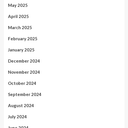
May 2025
April 2025
March 2025
February 2025
January 2025
December 2024
November 2024
October 2024
September 2024
August 2024
July 2024
June 2024