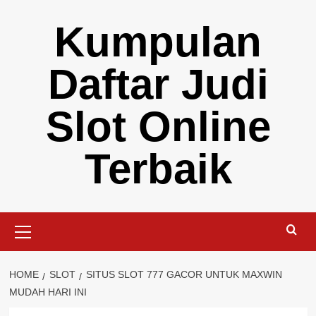
Skip
Kumpulan
to
content
Daftar Judi
Slot Online
Terbaik
Primary
Menu
HOME
SLOT
SITUS SLOT 777 GACOR UNTUK MAXWIN
MUDAH HARI INI