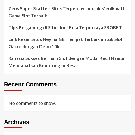
Zeus Super Scatter: Situs Terpercaya untuk Menikmati
Game Slot Terbaik
Tips Bergabung di Situs Judi Bola Terpercaya SBOBET
Link Resmi Situs Neymar88: Tempat Terbaik untuk Slot
Gacor dengan Depo 10k
Rahasia Sukses Bermain Slot dengan Modal Kecil Namun
Mendapatkan Keuntungan Besar
Recent Comments
No comments to show.
Archives