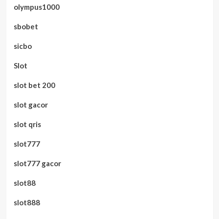
olympus1000
sbobet
sicbo
Slot
slot bet 200
slot gacor
slot qris
slot777
slot777 gacor
slot88
slot888