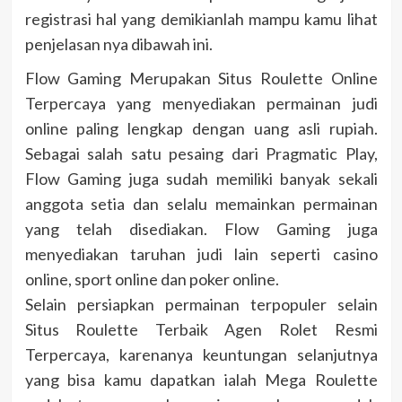
registrasi hal yang demikianlah mampu kamu lihat
penjelasan nya dibawah ini.
Flow Gaming Merupakan Situs Roulette Online
Terpercaya yang menyediakan permainan judi
online paling lengkap dengan uang asli rupiah.
Sebagai salah satu pesaing dari Pragmatic Play,
Flow Gaming juga sudah memiliki banyak sekali
anggota setia dan selalu memainkan permainan
yang telah disediakan. Flow Gaming juga
menyediakan taruhan judi lain seperti casino
online, sport online dan poker online.
Selain persiapkan permainan terpopuler selain
Situs Roulette Terbaik Agen Rolet Resmi
Terpercaya, karenanya keuntungan selanjutnya
yang bisa kamu dapatkan ialah Mega Roulette