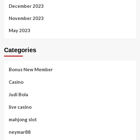
December 2023
November 2023
May 2023
Categories
Bonus New Member
Casino
Judi Bola
live casino
mahjong slot
neymar88