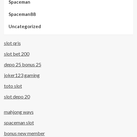
Spaceman
Spaceman88
Uncategorized
slot qris
slot bet 200
depo 25 bonus 25
joker123 gaming
toto slot
slot depo 20
mahjong ways
spaceman slot
bonus new member