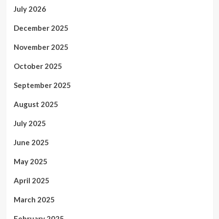
July 2026
December 2025
November 2025
October 2025
September 2025
August 2025
July 2025
June 2025
May 2025
April 2025
March 2025
February 2025