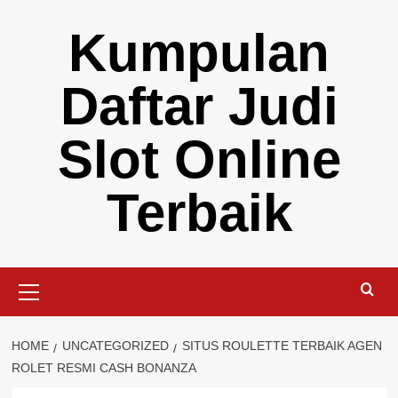
Skip
Kumpulan
to
content
Daftar Judi
Slot Online
Terbaik
Primary
Menu
HOME
UNCATEGORIZED
SITUS ROULETTE TERBAIK AGEN
ROLET RESMI CASH BONANZA