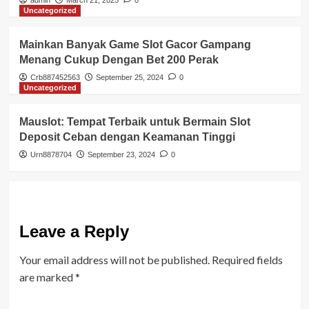
admin
March 21, 2025
0
Uncategorized
Mainkan Banyak Game Slot Gacor Gampang
Menang Cukup Dengan Bet 200 Perak
Crb887452563
September 25, 2024
0
Uncategorized
Mauslot: Tempat Terbaik untuk Bermain Slot
Deposit Ceban dengan Keamanan Tinggi
Urn8878704
September 23, 2024
0
Leave a Reply
Your email address will not be published.
Required fields
are marked
*