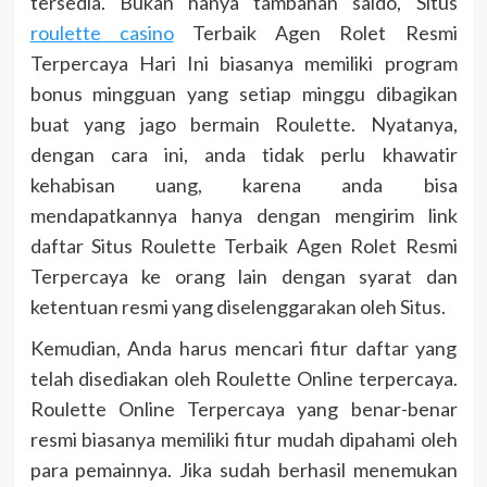
tersedia. Bukan hanya tambahan saldo, Situs
roulette casino
Terbaik Agen Rolet Resmi
Terpercaya Hari Ini biasanya memiliki program
bonus mingguan yang setiap minggu dibagikan
buat yang jago bermain Roulette. Nyatanya,
dengan cara ini, anda tidak perlu khawatir
kehabisan uang, karena anda bisa
mendapatkannya hanya dengan mengirim link
daftar Situs Roulette Terbaik Agen Rolet Resmi
Terpercaya ke orang lain dengan syarat dan
ketentuan resmi yang diselenggarakan oleh Situs.
Kemudian, Anda harus mencari fitur daftar yang
telah disediakan oleh Roulette Online terpercaya.
Roulette Online Terpercaya yang benar-benar
resmi biasanya memiliki fitur mudah dipahami oleh
para pemainnya. Jika sudah berhasil menemukan