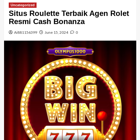
Uncategorized
Situs Roulette Terbaik Agen Rolet
Resmi Cash Bonanza
Ai881156399
June 15, 2024
0