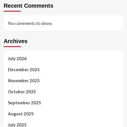
Recent Comments
No comments to show.
Archives
July 2026
December 2025
November 2025
October 2025
September 2025
August 2025
July 2025