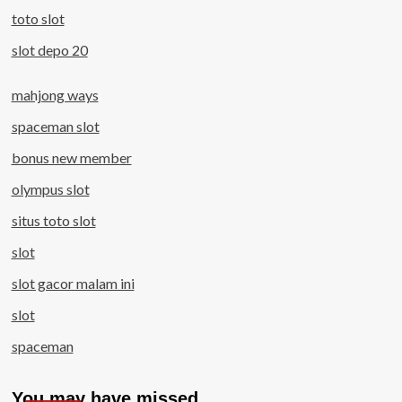
toto slot
slot depo 20
mahjong ways
spaceman slot
bonus new member
olympus slot
situs toto slot
slot
slot gacor malam ini
slot
spaceman
You may have missed