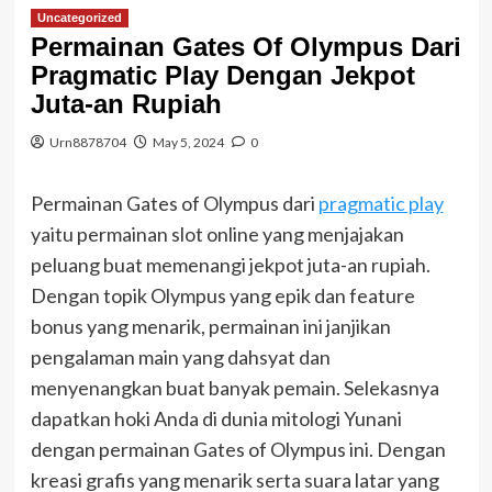
Uncategorized
Permainan Gates Of Olympus Dari
Pragmatic Play Dengan Jekpot
Juta-an Rupiah
Urn8878704
May 5, 2024
0
Permainan Gates of Olympus dari
pragmatic play
yaitu permainan slot online yang menjajakan
peluang buat memenangi jekpot juta-an rupiah.
Dengan topik Olympus yang epik dan feature
bonus yang menarik, permainan ini janjikan
pengalaman main yang dahsyat dan
menyenangkan buat banyak pemain. Selekasnya
dapatkan hoki Anda di dunia mitologi Yunani
dengan permainan Gates of Olympus ini. Dengan
kreasi grafis yang menarik serta suara latar yang