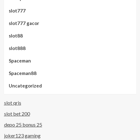
slot777
slot777 gacor
slot88
slot888
Spaceman
Spaceman88
Uncategorized
slot qris
slot bet 200
depo 25 bonus 25
joker123 gaming