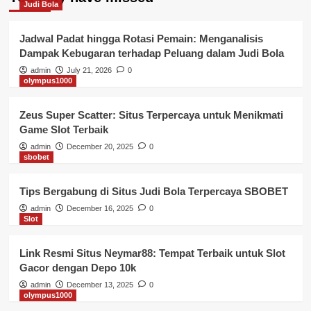
Judi Bola
Jadwal Padat hingga Rotasi Pemain: Menganalisis
Dampak Kebugaran terhadap Peluang dalam Judi Bola
admin
July 21, 2026
0
olympus1000
Zeus Super Scatter: Situs Terpercaya untuk Menikmati
Game Slot Terbaik
admin
December 20, 2025
0
sbobet
Tips Bergabung di Situs Judi Bola Terpercaya SBOBET
admin
December 16, 2025
0
Slot
Link Resmi Situs Neymar88: Tempat Terbaik untuk Slot
Gacor dengan Depo 10k
admin
December 13, 2025
0
olympus1000