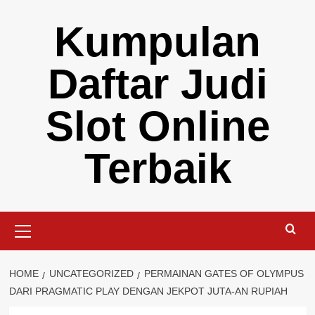
Skip
Kumpulan
to
content
Daftar Judi
Slot Online
Terbaik
Primary
Menu
HOME
UNCATEGORIZED
PERMAINAN GATES OF OLYMPUS
DARI PRAGMATIC PLAY DENGAN JEKPOT JUTA-AN RUPIAH