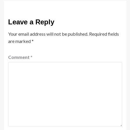
Leave a Reply
Your email address will not be published.
Required fields
are marked
*
Comment
*