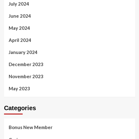
July 2024
June 2024
May 2024
April 2024
January 2024
December 2023
November 2023
May 2023
Categories
Bonus New Member