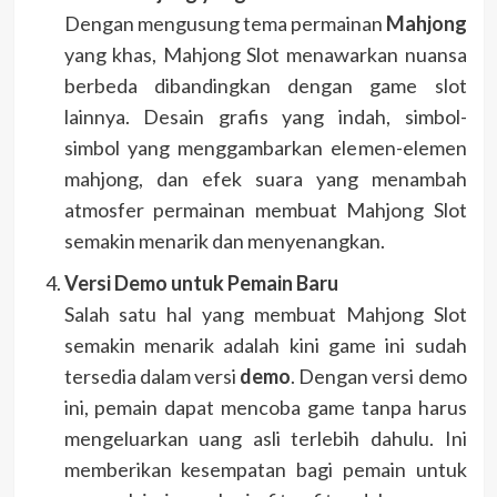
Dengan mengusung tema permainan
Mahjong
yang khas, Mahjong Slot menawarkan nuansa
berbeda dibandingkan dengan game slot
lainnya. Desain grafis yang indah, simbol-
simbol yang menggambarkan elemen-elemen
mahjong, dan efek suara yang menambah
atmosfer permainan membuat Mahjong Slot
semakin menarik dan menyenangkan.
Versi Demo untuk Pemain Baru
Salah satu hal yang membuat Mahjong Slot
semakin menarik adalah kini game ini sudah
tersedia dalam versi
demo
. Dengan versi demo
ini, pemain dapat mencoba game tanpa harus
mengeluarkan uang asli terlebih dahulu. Ini
memberikan kesempatan bagi pemain untuk