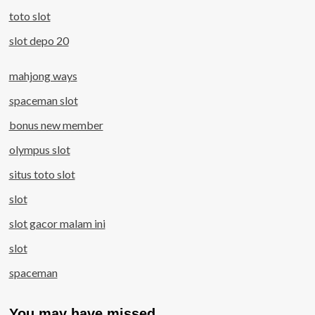
toto slot
slot depo 20
mahjong ways
spaceman slot
bonus new member
olympus slot
situs toto slot
slot
slot gacor malam ini
slot
spaceman
You may have missed