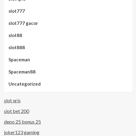
slot777
slot777 gacor
slot88
slot888
Spaceman
Spaceman88
Uncategorized
slot qris
slot bet 200
depo 25 bonus 25
joker123 gaming