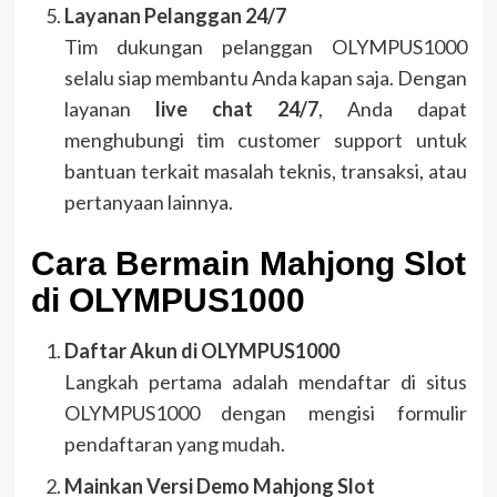
Layanan Pelanggan 24/7
Tim dukungan pelanggan OLYMPUS1000
selalu siap membantu Anda kapan saja. Dengan
layanan
live chat 24/7
, Anda dapat
menghubungi tim customer support untuk
bantuan terkait masalah teknis, transaksi, atau
pertanyaan lainnya.
Cara Bermain Mahjong Slot
di OLYMPUS1000
Daftar Akun di OLYMPUS1000
Langkah pertama adalah mendaftar di situs
OLYMPUS1000 dengan mengisi formulir
pendaftaran yang mudah.
Mainkan Versi Demo Mahjong Slot