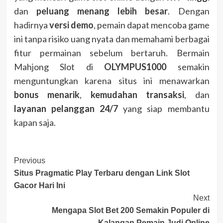
dan
peluang menang lebih besar
. Dengan
hadirnya
versi demo
, pemain dapat mencoba game
ini tanpa risiko uang nyata dan memahami berbagai
fitur permainan sebelum bertaruh. Bermain
Mahjong Slot di
OLYMPUS1000
semakin
menguntungkan karena situs ini menawarkan
bonus menarik
,
kemudahan transaksi
, dan
layanan pelanggan 24/7
yang siap membantu
kapan saja.
Post
Previous
Situs Pragmatic Play Terbaru dengan Link Slot
Navigation
Gacor Hari Ini
Next
Mengapa Slot Bet 200 Semakin Populer di
Kalangan Pemain Judi Online