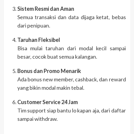
Sistem Resmi dan Aman
Semua transaksi dan data dijaga ketat, bebas
dari penipuan.
Taruhan Fleksibel
Bisa mulai taruhan dari modal kecil sampai
besar, cocok buat semua kalangan.
Bonus dan Promo Menarik
Ada bonus new member, cashback, dan reward
yang bikin modal makin tebal.
Customer Service 24 Jam
Tim support siap bantu lo kapan aja, dari daftar
sampai withdraw.