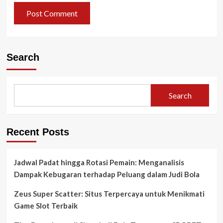
Search
Search
Recent Posts
Jadwal Padat hingga Rotasi Pemain: Menganalisis
Dampak Kebugaran terhadap Peluang dalam Judi Bola
Zeus Super Scatter: Situs Terpercaya untuk Menikmati
Game Slot Terbaik