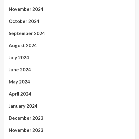
November 2024
October 2024
September 2024
August 2024
July 2024
June 2024
May 2024
April 2024
January 2024
December 2023
November 2023