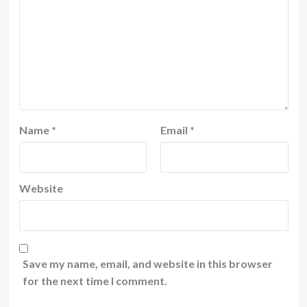
Name
*
Email
*
Website
Save my name, email, and website in this browser
for the next time I comment.