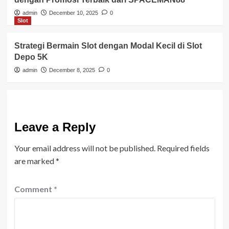
admin
December 10, 2025
0
Slot
Strategi Bermain Slot dengan Modal Kecil di Slot
Depo 5K
admin
December 8, 2025
0
Leave a Reply
Your email address will not be published.
Required fields
are marked
*
Comment
*