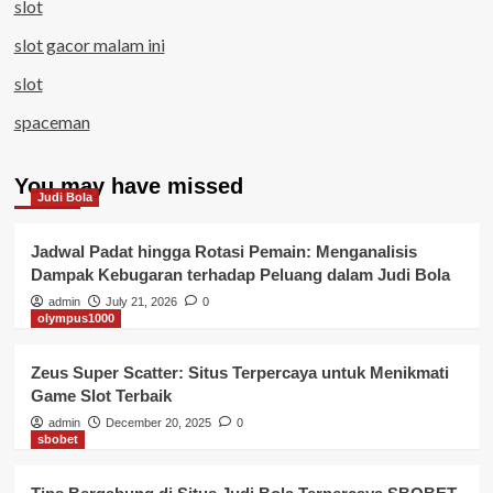
slot
slot gacor malam ini
slot
spaceman
You may have missed
Judi Bola
Jadwal Padat hingga Rotasi Pemain: Menganalisis
Dampak Kebugaran terhadap Peluang dalam Judi Bola
admin
July 21, 2026
0
olympus1000
Zeus Super Scatter: Situs Terpercaya untuk Menikmati
Game Slot Terbaik
admin
December 20, 2025
0
sbobet