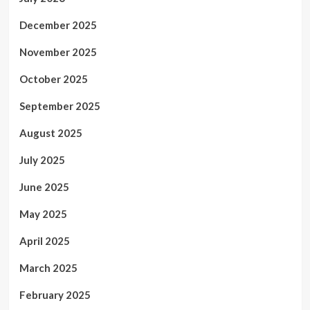
December 2025
November 2025
October 2025
September 2025
August 2025
July 2025
June 2025
May 2025
April 2025
March 2025
February 2025