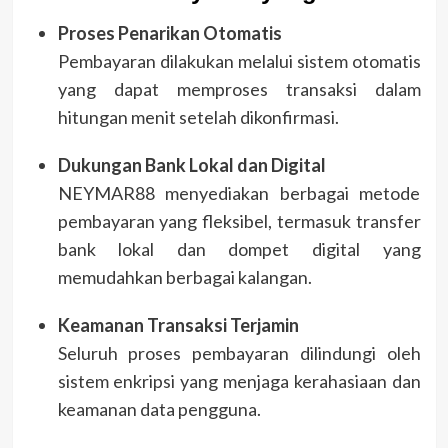
Proses Penarikan Otomatis
Pembayaran dilakukan melalui sistem otomatis
yang dapat memproses transaksi dalam
hitungan menit setelah dikonfirmasi.
Dukungan Bank Lokal dan Digital
NEYMAR88 menyediakan berbagai metode
pembayaran yang fleksibel, termasuk transfer
bank lokal dan dompet digital yang
memudahkan berbagai kalangan.
Keamanan Transaksi Terjamin
Seluruh proses pembayaran dilindungi oleh
sistem enkripsi yang menjaga kerahasiaan dan
keamanan data pengguna.