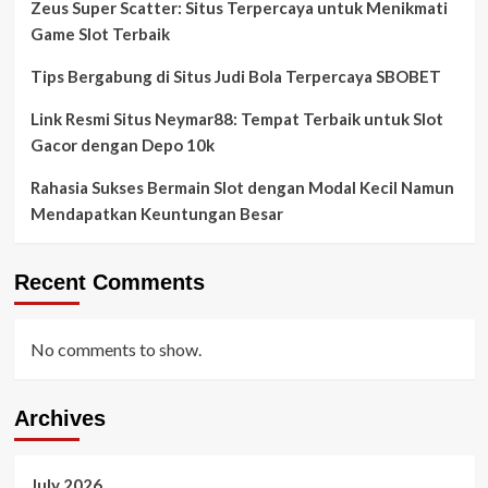
Zeus Super Scatter: Situs Terpercaya untuk Menikmati
Game Slot Terbaik
Tips Bergabung di Situs Judi Bola Terpercaya SBOBET
Link Resmi Situs Neymar88: Tempat Terbaik untuk Slot
Gacor dengan Depo 10k
Rahasia Sukses Bermain Slot dengan Modal Kecil Namun
Mendapatkan Keuntungan Besar
Recent Comments
No comments to show.
Archives
July 2026