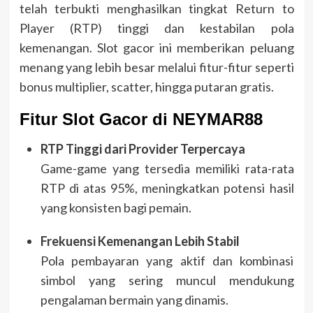
telah terbukti menghasilkan tingkat Return to
Player (RTP) tinggi dan kestabilan pola
kemenangan. Slot gacor ini memberikan peluang
menang yang lebih besar melalui fitur-fitur seperti
bonus multiplier, scatter, hingga putaran gratis.
Fitur Slot Gacor di NEYMAR88
RTP Tinggi dari Provider Terpercaya
Game-game yang tersedia memiliki rata-rata
RTP di atas 95%, meningkatkan potensi hasil
yang konsisten bagi pemain.
Frekuensi Kemenangan Lebih Stabil
Pola pembayaran yang aktif dan kombinasi
simbol yang sering muncul mendukung
pengalaman bermain yang dinamis.