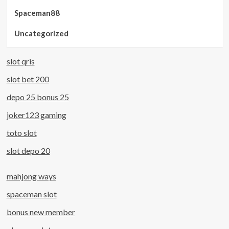
Spaceman88
Uncategorized
slot qris
slot bet 200
depo 25 bonus 25
joker123 gaming
toto slot
slot depo 20
mahjong ways
spaceman slot
bonus new member