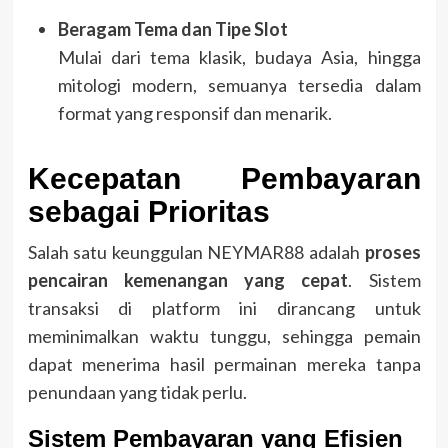
Beragam Tema dan Tipe Slot
Mulai dari tema klasik, budaya Asia, hingga
mitologi modern, semuanya tersedia dalam
format yang responsif dan menarik.
Kecepatan Pembayaran
sebagai Prioritas
Salah satu keunggulan NEYMAR88 adalah
proses
pencairan kemenangan yang cepat
. Sistem
transaksi di platform ini dirancang untuk
meminimalkan waktu tunggu, sehingga pemain
dapat menerima hasil permainan mereka tanpa
penundaan yang tidak perlu.
Sistem Pembayaran yang Efisien