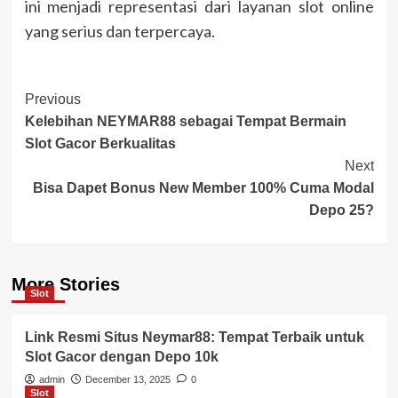
ini menjadi representasi dari layanan slot online
yang serius dan terpercaya.
Post
Previous
Kelebihan NEYMAR88 sebagai Tempat Bermain
Navigation
Slot Gacor Berkualitas
Next
Bisa Dapet Bonus New Member 100% Cuma Modal
Depo 25?
More Stories
Slot
Link Resmi Situs Neymar88: Tempat Terbaik untuk
Slot Gacor dengan Depo 10k
admin
December 13, 2025
0
Slot