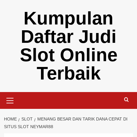
Skip
Kumpulan
to
content
Daftar Judi
Slot Online
Terbaik
Primary
Menu
HOME
SLOT
MENANG BESAR DAN TARIK DANA CEPAT DI
SITUS SLOT NEYMAR88