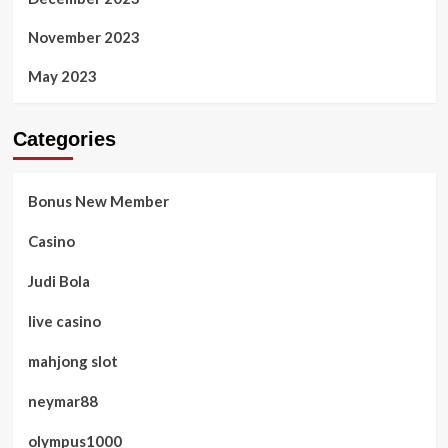
November 2023
May 2023
Categories
Bonus New Member
Casino
Judi Bola
live casino
mahjong slot
neymar88
olympus1000