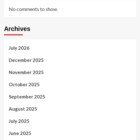
No comments to show.
Archives
July 2026
December 2025
November 2025
October 2025
September 2025
August 2025
July 2025
June 2025