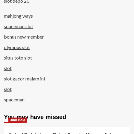
slot depo 20
mahjong ways
spaceman slot
bonus new member
olympus slot
situs toto slot
slot
slot gacor malam ini
slot
spaceman
You may have missed
Judi Bola