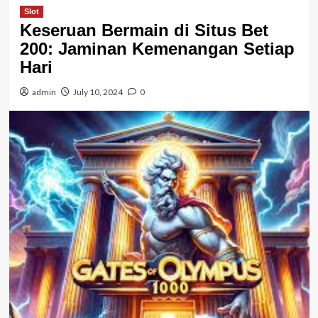
Slot
Keseruan Bermain di Situs Bet
200: Jaminan Kemenangan Setiap
Hari
admin
July 10, 2024
0