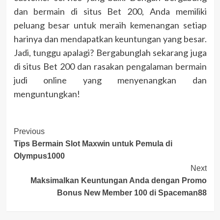
dan bermain di situs Bet 200, Anda memiliki
peluang besar untuk meraih kemenangan setiap
harinya dan mendapatkan keuntungan yang besar.
Jadi, tunggu apalagi? Bergabunglah sekarang juga
di situs Bet 200 dan rasakan pengalaman bermain
judi online yang menyenangkan dan
menguntungkan!
Post
Previous
Tips Bermain Slot Maxwin untuk Pemula di
Navigation
Olympus1000
Next
Maksimalkan Keuntungan Anda dengan Promo
Bonus New Member 100 di Spaceman88