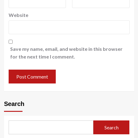
Website
Save my name, email, and website in this browser
for the next time I comment.
Search
Search