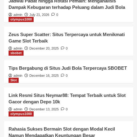
Jadwal Padat hingga Rotasi Pemain: Menganalisis
Dampak Kebugaran terhadap Peluang dalam Judi Bola
admin
July 21, 2026
0
olympus1000
Zeus Super Scatter: Situs Terpercaya untuk Menikmati
Game Slot Terbaik
admin
December 20, 2025
0
sbobet
Tips Bergabung di Situs Judi Bola Terpercaya SBOBET
admin
December 16, 2025
0
Slot
Link Resmi Situs Neymar88: Tempat Terbaik untuk Slot
Gacor dengan Depo 10k
admin
December 13, 2025
0
olympus1000
Rahasia Sukses Bermain Slot dengan Modal Kecil
Namun Mendapatkan Keuntungan Besar